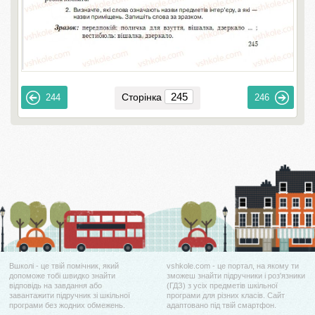
Сторінка
244
246
Вшколі - це твій помічник, який
vshkole.com - це портал, на якому ти
допоможе тобі швидко знайти
зможеш знайти підручники і роз'язники
відповідь на завдання або
(ГДЗ) з усіх предметів шкільної
завантажити підручник зі шкільної
програми для різних класів. Сайт
програми без жодних обмежень.
адаптовано під твій смартфон.