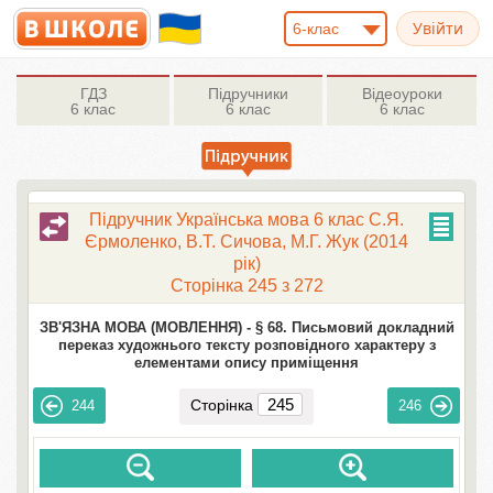
6-клас
ГДЗ
Підручники
Відеоуроки
6 клас
6 клас
6 клас
Підручник Українська мова 6 клас С.Я.
Єрмоленко, В.Т. Сичова, М.Г. Жук (2014
рік)
Сторінка 245 з 272
ЗВ'ЯЗНА МОВА (МОВЛЕННЯ) -
§ 68. Письмовий докладний
переказ художнього тексту розповідного характеру з
елементами опису приміщення
Сторінка
244
246