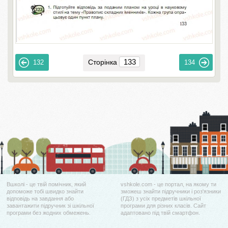
Сторінка
132
134
Вшколі - це твій помічник, який
vshkole.com - це портал, на якому ти
допоможе тобі швидко знайти
зможеш знайти підручники і роз'язники
відповідь на завдання або
(ГДЗ) з усіх предметів шкільної
завантажити підручник зі шкільної
програми для різних класів. Сайт
програми без жодних обмежень.
адаптовано під твій смартфон.