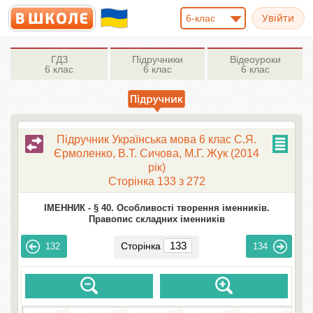
6-клас
ГДЗ
Підручники
Відеоуроки
6 клас
6 клас
6 клас
Підручник Українська мова 6 клас С.Я.
Єрмоленко, В.Т. Сичова, М.Г. Жук (2014
рік)
Сторінка 133 з 272
ІМЕННИК -
§ 40. Особливості творення іменників.
Правопис складних іменників
Сторінка
132
134