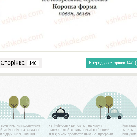
Сторінка
Вперед до сторінки
147
й помічник, який допоможе
vshkole.com - це портал, на якому ти
Команда 
айти відповідь на завдання
зможеш знайти підручники і роз'язники
зусиль, 
 підручник зі шкільної
(ГДЗ) з усіх предметів шкільної програми
пошуком 