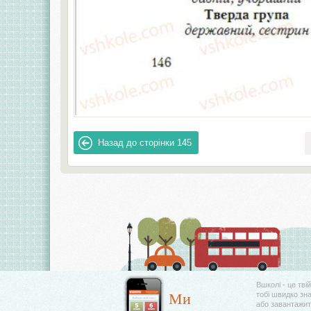
Назад до сторінки
145
Вшколі - це тві
Ми
тобі швидко зн
або завантажити