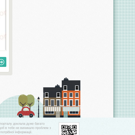
порталу доклала дуже багато
щоб в тебе не виникало проблем з
потрібної інформації.