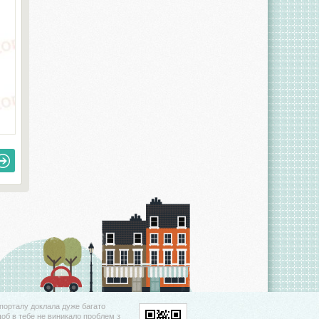
порталу доклала дуже багато
щоб в тебе не виникало проблем з