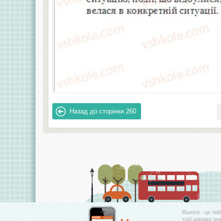
Назад до сторінки
260
Вшколі - це тві
тобі швидко зн