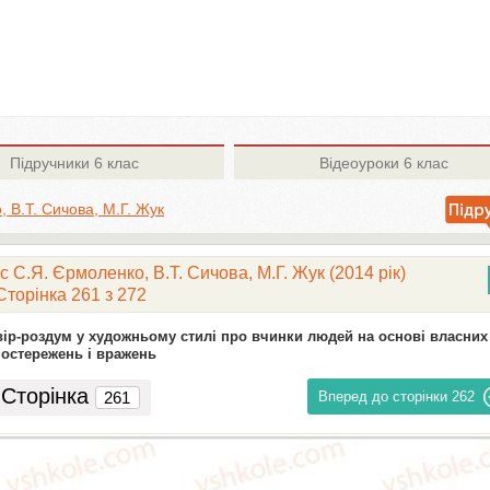
Підручники
6 клас
Відеоуроки
6 клас
 В.Т. Сичова, М.Г. Жук
 С.Я. Єрмоленко, В.Т. Сичова, М.Г. Жук (2014 рік)
Сторінка 261 з 272
вір-роздум у художньому стилі про вчинки людей на основі власних
остережень і вражень
Сторінка
Вперед до сторінки
262