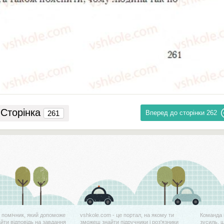
Сторінка
Вперед до сторінки
262
й помічник, який допоможе
vshkole.com - це портал, на якому ти
Команда 
айти відповідь на завдання
зможеш знайти підручники і роз'язники
зусиль, 