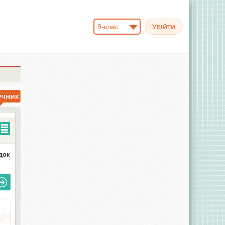
9-клас
док