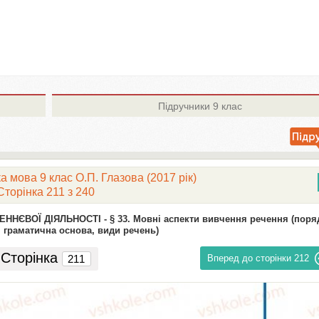
Підручники
9 клас
а мова 9 клас О.П. Глазова (2017 рік)
Сторінка 211 з 240
ННЄВОЇ ДІЯЛЬНОСТІ -
§ 33. Мовні аспекти вивчення речення (поря
, граматична основа, види речень)
Сторінка
Вперед до сторінки
212