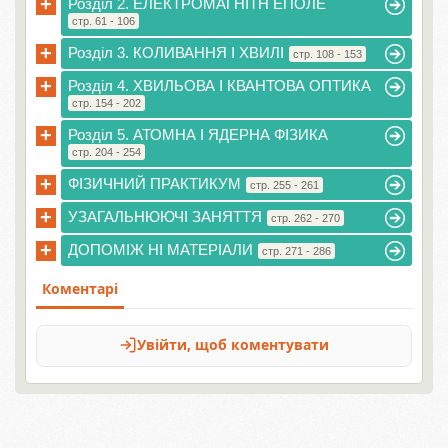
+
Розділ 2. ЕЛЕКТРОМАГНІТН ЕПОЛЕ
стр. 61 - 106
+
Розділ 3. КОЛИВАННЯ І ХВИЛІ
стр. 108 - 153
+
Розділ 4. ХВИЛЬОВА І КВАНТОВА ОПТИКА
стр. 154 - 202
+
Розділ 5. АТОМНА І ЯДЕРНА ФІЗИКА
стр. 204 - 254
+
ФІЗИЧНИЙ ПРАКТИКУМ
стр. 255 - 261
+
УЗАГАЛЬНЮЮЧІ ЗАНЯТТЯ
стр. 262 - 270
+
ДОПОМІЖ НІ МАТЕРІАЛИ
стр. 271 - 286