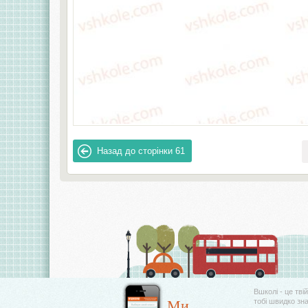
Назад до сторінки
61
Вшколі - це тві
Ми
тобі швидко зн