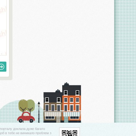
порталу доклала дуже багато
щоб в тебе не виникало проблем з