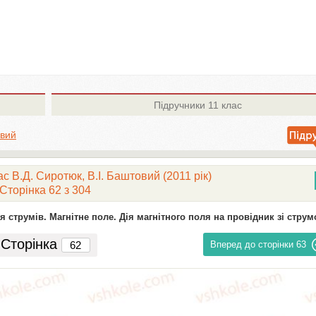
Підручники
11 клас
овий
ас В.Д. Сиротюк, В.І. Баштовий (2011 рік)
Сторінка 62 з 304
ія струмів. Магнітне поле. Дія магнітного поля на провідник зі стру
Сторінка
Вперед до сторінки
63