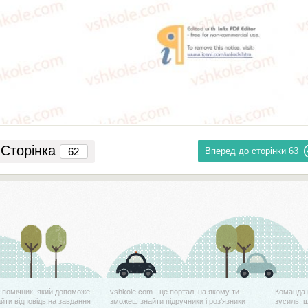
Сторінка
Вперед до сторінки
63
й помічник, який допоможе
vshkole.com - це портал, на якому ти
Команда 
айти відповідь на завдання
зможеш знайти підручники і роз'язники
зусиль, 