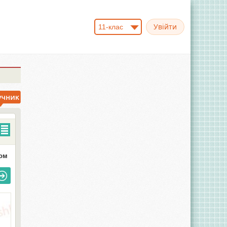
11-клас
мом