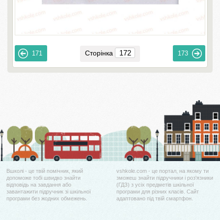
Сторінка
171
173
Вшколі - це твій помічник, який
vshkole.com - це портал, на якому ти
допоможе тобі швидко знайти
зможеш знайти підручники і роз'язники
відповідь на завдання або
(ГДЗ) з усіх предметів шкільної
завантажити підручник зі шкільної
програми для різних класів. Сайт
програми без жодних обмежень.
адаптовано під твій смартфон.