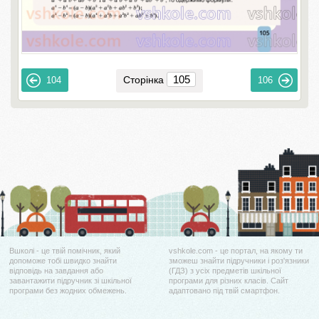
Сторінка
104
106
Вшколі - це твій помічник, який
vshkole.com - це портал, на якому ти
допоможе тобі швидко знайти
зможеш знайти підручники і роз'язники
відповідь на завдання або
(ГДЗ) з усіх предметів шкільної
завантажити підручник зі шкільної
програми для різних класів. Сайт
програми без жодних обмежень.
адаптовано під твій смартфон.