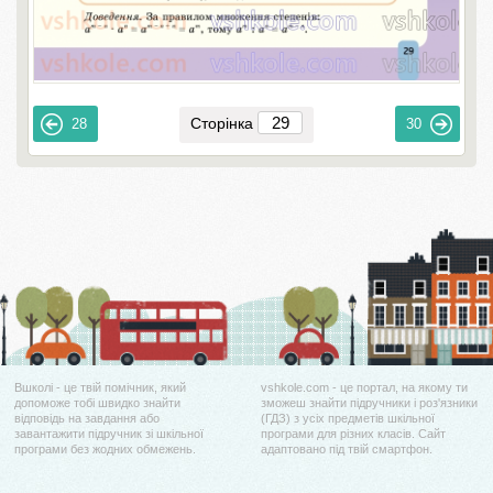
Сторінка
28
30
Вшколі - це твій помічник, який
vshkole.com - це портал, на якому ти
допоможе тобі швидко знайти
зможеш знайти підручники і роз'язники
відповідь на завдання або
(ГДЗ) з усіх предметів шкільної
завантажити підручник зі шкільної
програми для різних класів. Сайт
програми без жодних обмежень.
адаптовано під твій смартфон.