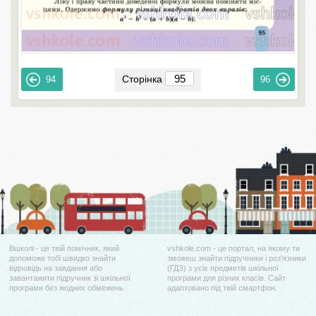
Сторінка
94
96
Вшколі - це твій помічник, який
vshkole.com - це портал, на якому ти
допоможе тобі швидко знайти
зможеш знайти підручники і роз'язники
відповідь на завдання або
(ГДЗ) з усіх предметів шкільної
завантажити підручник зі шкільної
програми для різних класів. Сайт
програми без жодних обмежень.
адаптовано під твій смартфон.