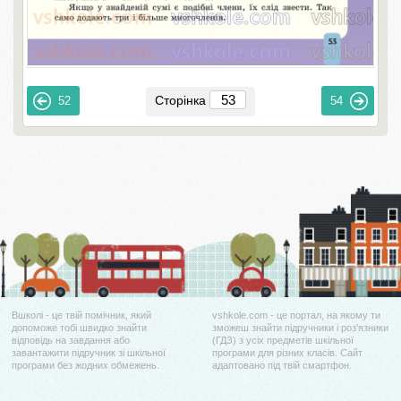
Сторінка
52
54
Вшколі - це твій помічник, який
vshkole.com - це портал, на якому ти
допоможе тобі швидко знайти
зможеш знайти підручники і роз'язники
відповідь на завдання або
(ГДЗ) з усіх предметів шкільної
завантажити підручник зі шкільної
програми для різних класів. Сайт
програми без жодних обмежень.
адаптовано під твій смартфон.