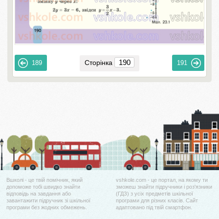
Сторінка
189
191
Вшколі - це твій помічник, який
vshkole.com - це портал, на якому ти
допоможе тобі швидко знайти
зможеш знайти підручники і роз'язники
відповідь на завдання або
(ГДЗ) з усіх предметів шкільної
завантажити підручник зі шкільної
програми для різних класів. Сайт
програми без жодних обмежень.
адаптовано під твій смартфон.