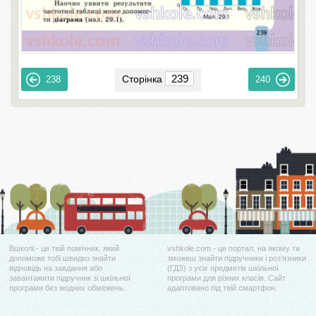
Сторінка
238
240
Вшколі - це твій помічник, який
vshkole.com - це портал, на якому ти
допоможе тобі швидко знайти
зможеш знайти підручники і роз'язники
відповідь на завдання або
(ГДЗ) з усіх предметів шкільної
завантажити підручник зі шкільної
програми для різних класів. Сайт
програми без жодних обмежень.
адаптовано під твій смартфон.