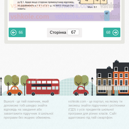
Сторінка
66
68
Вшколі - це твій помічник, який
vshkole.com - це портал, на якому ти
допоможе тобі швидко знайти
зможеш знайти підручники і роз'язники
відповідь на завдання або
(ГДЗ) з усіх предметів шкільної
завантажити підручник зі шкільної
програми для різних класів. Сайт
програми без жодних обмежень.
адаптовано під твій смартфон.