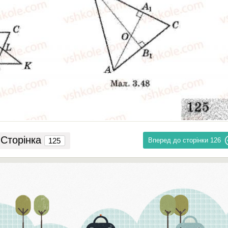
Сторінка
Вперед до сторінки
126