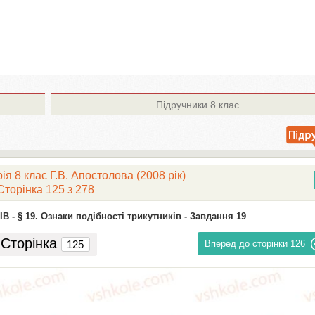
Підручники
8 клас
я 8 клас Г.В. Апостолова (2008 рік)
Сторінка 125 з 278
В -
§ 19. Ознаки подібності трикутників -
Завдання 19
Сторінка
Вперед до сторінки
126