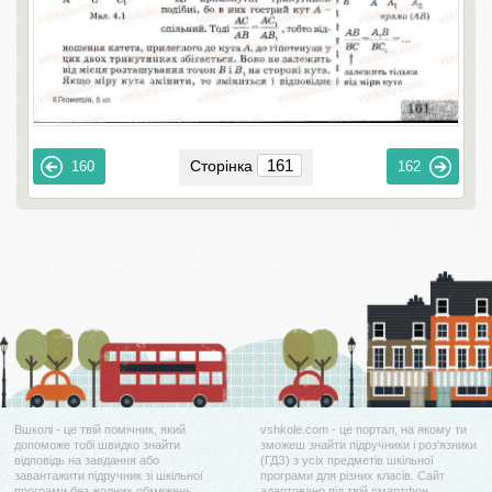
Сторінка
160
162
Вшколі - це твій помічник, який
vshkole.com - це портал, на якому ти
допоможе тобі швидко знайти
зможеш знайти підручники і роз'язники
відповідь на завдання або
(ГДЗ) з усіх предметів шкільної
завантажити підручник зі шкільної
програми для різних класів. Сайт
програми без жодних обмежень.
адаптовано під твій смартфон.