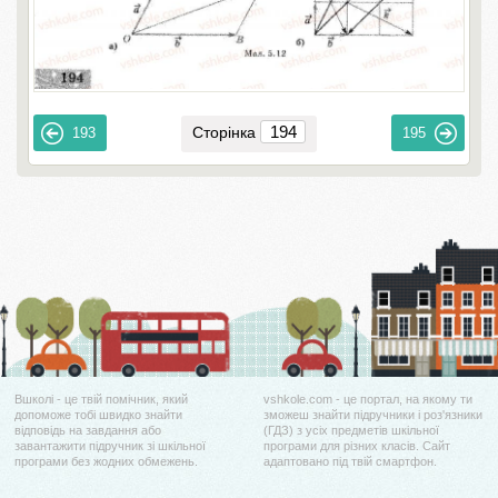
Сторінка
193
195
Вшколі - це твій помічник, який
vshkole.com - це портал, на якому ти
допоможе тобі швидко знайти
зможеш знайти підручники і роз'язники
відповідь на завдання або
(ГДЗ) з усіх предметів шкільної
завантажити підручник зі шкільної
програми для різних класів. Сайт
програми без жодних обмежень.
адаптовано під твій смартфон.