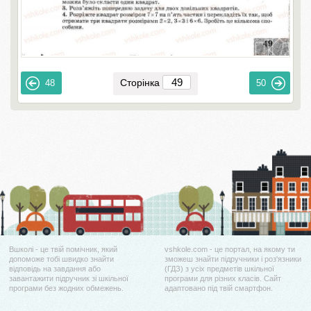
Сторінка
48
50
Вшколі - це твій помічник, який
vshkole.com - це портал, на якому ти
допоможе тобі швидко знайти
зможеш знайти підручники і роз'язники
відповідь на завдання або
(ГДЗ) з усіх предметів шкільної
завантажити підручник зі шкільної
програми для різних класів. Сайт
програми без жодних обмежень.
адаптовано під твій смартфон.