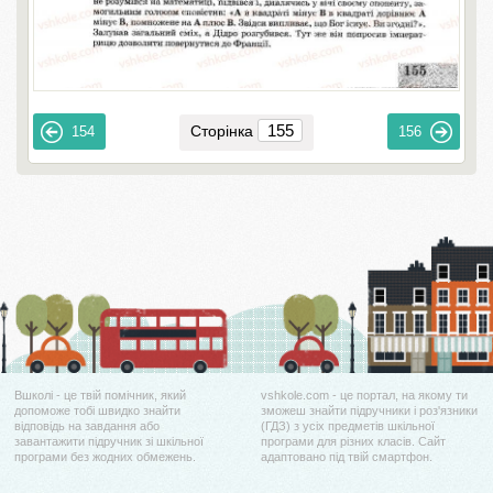
Сторінка
154
156
Вшколі - це твій помічник, який
vshkole.com - це портал, на якому ти
допоможе тобі швидко знайти
зможеш знайти підручники і роз'язники
відповідь на завдання або
(ГДЗ) з усіх предметів шкільної
завантажити підручник зі шкільної
програми для різних класів. Сайт
програми без жодних обмежень.
адаптовано під твій смартфон.