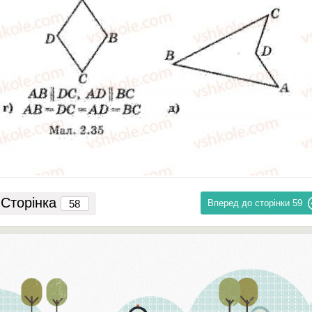
Сторінка
Вперед до сторінки
59