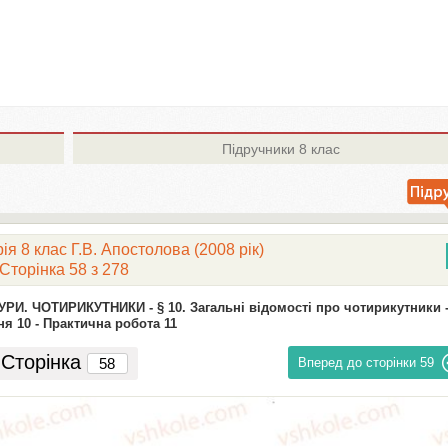
Підручники
8 клас
я 8 клас Г.В. Апостолова (2008 рік)
Сторінка 58 з 278
УРИ. ЧОТИРИКУТНИКИ -
§ 10. Загальні відомості про чотирикутники 
я 10 -
Практична робота 11
Сторінка
Вперед до сторінки
59