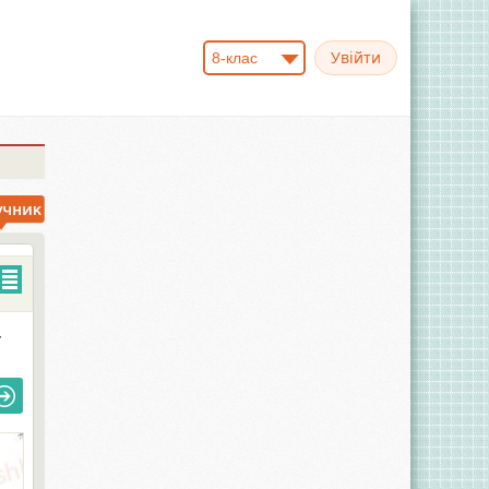
8-клас
-