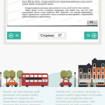
Сторінка
36
38
Вшколі - це твій помічник, який
vshkole.com - це портал, на якому ти
допоможе тобі швидко знайти
зможеш знайти підручники і роз'язники
відповідь на завдання або
(ГДЗ) з усіх предметів шкільної
завантажити підручник зі шкільної
програми для різних класів. Сайт
програми без жодних обмежень.
адаптовано під твій смартфон.