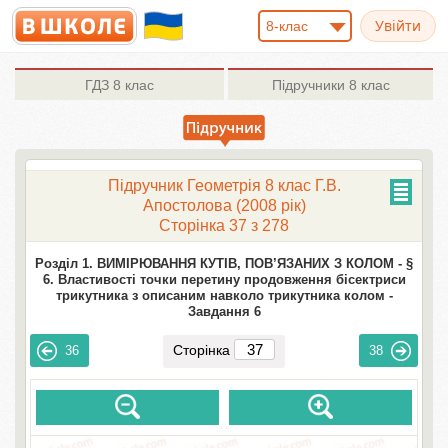
8-клас
ГДЗ
8 клас
Підручники
8 клас
Підручник Геометрія 8 клас Г.В.
Апостолова (2008 рік)
Сторінка 37 з 278
Розділ 1. ВИМІРЮВАННЯ КУТІВ, ПОВ’ЯЗАНИХ З КОЛОМ -
§
6. Властивості точки перетину продовження бісектриси
трикутника з описаним навколо трикутника колом -
Завдання 6
Сторінка
36
38