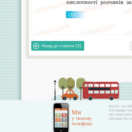
Назад до сторінки
231
Вшколі - це тві
Ми
тобі швидко зн
або завантажити
у твоєму
програми без 
телефоні