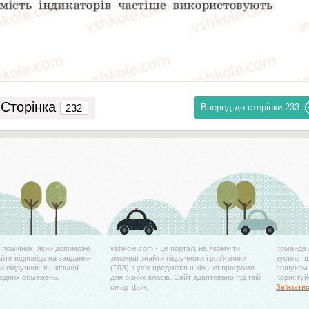
Сторінка
Вперед до сторінки
233
й помічник, який допоможе
vshkole.com - це портал, на якому ти
Команда 
айти відповідь на завдання
зможеш знайти підручники і роз'язники
зусиль, 
 підручник зі шкільної
(ГДЗ) з усіх предметів шкільної програми
пошуком 
жодних обмежень.
для різних класів. Сайт адаптовано під твій
Користуйс
смартфон.
Зв'язати