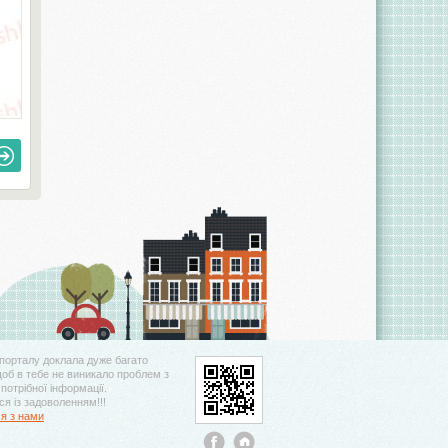
порталу доклала дуже багато
щоб в тебе не виникало проблем з
потрібної інформації.
я із задоволенням!!!
ся з нами