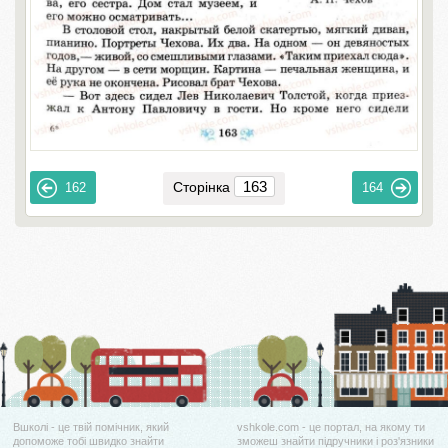
Сторінка
162
164
Вшколі - це твій помічник, який
vshkole.com - це портал, на якому ти
допоможе тобі швидко знайти
зможеш знайти підручники і роз'язники