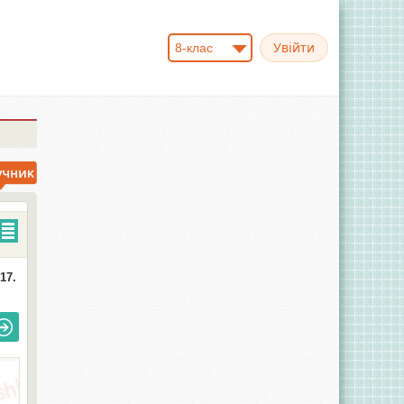
8-клас
17.