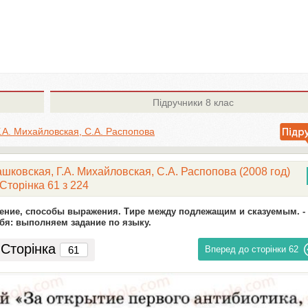
Підручники
8 клас
Г.А. Михайловская, С.А. Распопова
ашковская, Г.А. Михайловская, С.А. Распопова (2008 год)
Сторінка 61 з 224
оение, способы выражения. Тире между подлежащим и сказуемым. -
бя: выполняем задание по языку.
Сторінка
Вперед до сторінки
62