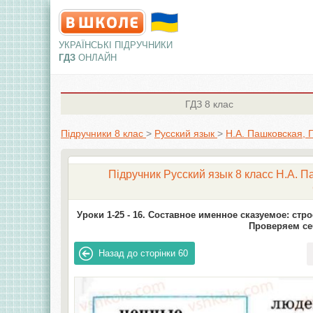
УКРАЇНСЬКІ ПІДРУЧНИКИ
ГДЗ
ОНЛАЙН
ГДЗ
8 клас
Підручники 8 клас
>
Русский язык
>
Н.А. Пашковская, 
Підручник Русский язык 8 класc Н.А. П
Уроки 1-25 -
16. Составное именное сказуемое: стр
Проверяем се
Назад до сторінки
60