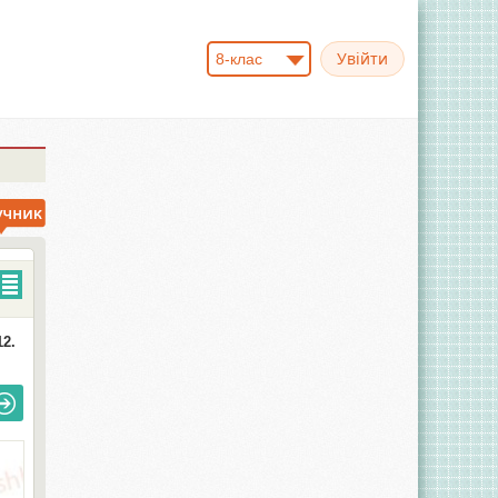
8-клас
12.