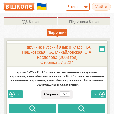
8-клас
ГДЗ
8 клас
Підручники
8 клас
Підручник Русский язык 8 класc Н.А.
Пашковская, Г.А. Михайловская, С.А.
Распопова (2008 год)
Сторінка 57 з 224
Уроки 1-25 -
15. Составное глагольное сказуемое:
строение, способы выражения. -
16. Составное именное
сказуемое: строение, способы выражения. Тире между
подлежащим и сказуемым.
Сторінка
56
58