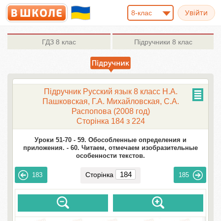
8-клас
ГДЗ
8 клас
Підручники
8 клас
Підручник Русский язык 8 класc Н.А.
Пашковская, Г.А. Михайловская, С.А.
Распопова (2008 год)
Сторінка 184 з 224
Уроки 51-70 -
59. Обособленные определения и
приложения. -
60. Читаем, отмечаем изобразительные
особенности текстов.
Сторінка
183
185