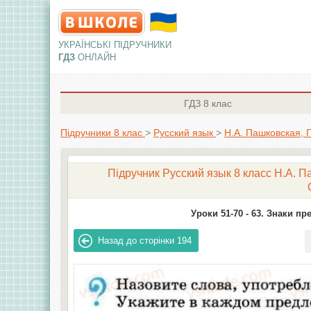
УКРАЇНСЬКІ ПІДРУЧНИКИ
ГДЗ
ОНЛАЙН
ГДЗ
8 клас
Підручники 8 клас
>
Русский язык
>
Н.А. Пашковская, 
Підручник Русский язык 8 класc Н.А. П
Уроки 51-70 -
63. Знаки пр
Назад до сторінки
194