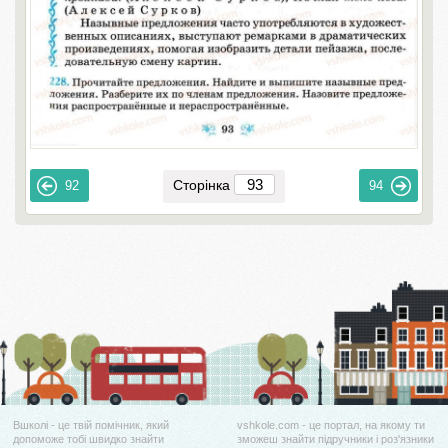
Сторінка
92
94
Вшколі - це твій помічник, який
vshkole.com - це портал, на якому ти
допоможе тобі швидко знайти
зможеш знайти підручники і роз'язники